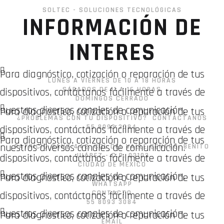
WhatsApp
SOLTEC - SOLUCIONES TECNOLÓGICAS
INFORMACIÓN DE
INTERES
Para diagnóstico, cotización o reparación de tus
LUNES A VIERNES DE 10 A 18 HORAS
SÁBADOS DE 11 A 16 HORAS
dispositivos, contáctanos fácilmente a través de
DOMINGOS CERRADO
nuestros diversos canales de comunicación.
Para diagnóstico, cotización o reparación de tus
¿PROBLEMAS CON TU DISPOSITIVO? CONTÁCTANOS
55 8093 3084
dispositivos, contáctanos fácilmente a través de
Para diagnóstico, cotización o reparación de tus
nuestros diversos canales de comunicación.
PATRICIO SANZ 442, COL DEL VALLE CENTRO, BENITO
JUÁREZ - C.P. 03103
dispositivos, contáctanos fácilmente a través de
CIUDAD DE MÉXICO
nuestros diversos canales de comunicación.
Para diagnóstico, cotización o reparación de tus
WHATSAPP
CONTACTO
dispositivos, contáctanos fácilmente a través de
55 8093 3084
nuestros diversos canales de comunicación.
Para diagnóstico, cotización o reparación de tus
EMAIL