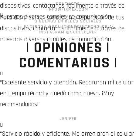
CONTACTO
dispositivos, contáctanos fácilmente a través de
INFO@FIXMEX.COM
nuestros diversos canales de comunicación.
Para diagnóstico, cotización o reparación de tus
SÍGUENOS EN REDES SOCIALES
FACEBOOK @SOLUCIONESENTECNOLOGIA
dispositivos, contáctanos fácilmente a través de
INSTAGRAM @SOLTEC_REP
nuestros diversos canales de comunicación.
| OPINIONES |
COMENTARIOS |
“Excelente servicio y atención. Repararon mi celular
en tiempo récord y quedó como nuevo. ¡Muy
recomendados!”
JENIFER
“Servicio rápido y eficiente. Me arreglaron el celular