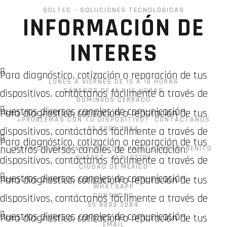
WhatsApp
SOLTEC - SOLUCIONES TECNOLÓGICAS
INFORMACIÓN DE
INTERES
Para diagnóstico, cotización o reparación de tus
LUNES A VIERNES DE 10 A 18 HORAS
SÁBADOS DE 11 A 16 HORAS
dispositivos, contáctanos fácilmente a través de
DOMINGOS CERRADO
nuestros diversos canales de comunicación.
Para diagnóstico, cotización o reparación de tus
¿PROBLEMAS CON TU DISPOSITIVO? CONTÁCTANOS
55 8093 3084
dispositivos, contáctanos fácilmente a través de
Para diagnóstico, cotización o reparación de tus
nuestros diversos canales de comunicación.
PATRICIO SANZ 442, COL DEL VALLE CENTRO, BENITO
JUÁREZ - C.P. 03103
dispositivos, contáctanos fácilmente a través de
CIUDAD DE MÉXICO
nuestros diversos canales de comunicación.
Para diagnóstico, cotización o reparación de tus
WHATSAPP
CONTACTO
dispositivos, contáctanos fácilmente a través de
55 8093 3084
nuestros diversos canales de comunicación.
Para diagnóstico, cotización o reparación de tus
EMAIL