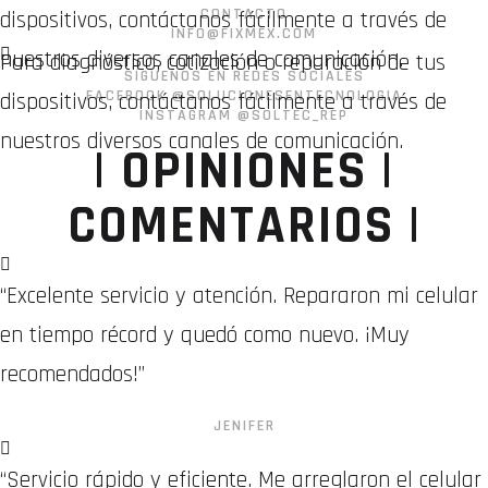
CONTACTO
dispositivos, contáctanos fácilmente a través de
INFO@FIXMEX.COM
nuestros diversos canales de comunicación.
Para diagnóstico, cotización o reparación de tus
SÍGUENOS EN REDES SOCIALES
FACEBOOK @SOLUCIONESENTECNOLOGIA
dispositivos, contáctanos fácilmente a través de
INSTAGRAM @SOLTEC_REP
nuestros diversos canales de comunicación.
| OPINIONES |
COMENTARIOS |
“Excelente servicio y atención. Repararon mi celular
en tiempo récord y quedó como nuevo. ¡Muy
recomendados!”
JENIFER
“Servicio rápido y eficiente. Me arreglaron el celular